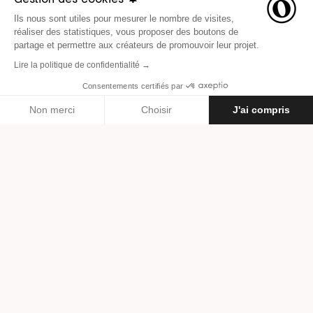
Ils nous sont utiles pour mesurer le nombre de visites,
réaliser des statistiques, vous proposer des boutons de
partage et permettre aux créateurs de promouvoir leur projet.
Lire la politique de confidentialité →
Consentements certifiés par
LE 5 MARS 2017
INSPIRATION
Non merci
Choisir
J'ai compris
Axeptio consent
Plateforme de Gestion du Consentement : Personnalisez vos O
Par
Danaë Renard
Notre plateforme vous permet d'adapter et de gérer vos paramètr
The Mushroom Camps, des
cabanes de fortune
saisonnières en Oregon
Temps de lecture : 2 minutes