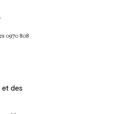
r
nes 0970 808
e et des