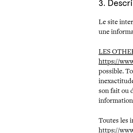
3. Descri
Le site inte
une informa
LES OTHE
https://www
possible. To
inexactitude
son fait ou 
information
Toutes les i
https://www