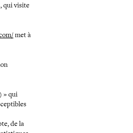
 qui visite
.com/
met à
ion
 » qui
ceptibles
te, de la