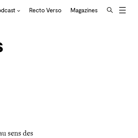
odcast
Recto Verso
Magazines
s
au sens des