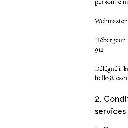
personne m
Webmaster :
Hébergeur :
911
Délégué à l
hello@leso
2. Condit
services