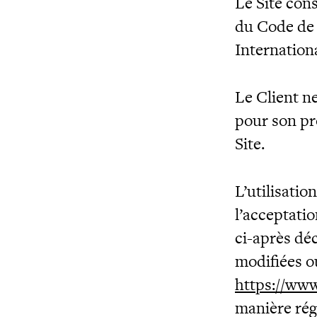
Le Site cons
du Code de 
Internationa
Le Client n
pour son pr
Site.
L’utilisatio
l’acceptatio
ci-après déc
modifiées o
https://www
manière rég