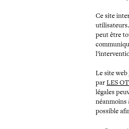
Ce site int
utilisateur
peut être t
communiquer
l’interventi
Le site web
par
LES O
légales peu
néanmoins à 
possible af