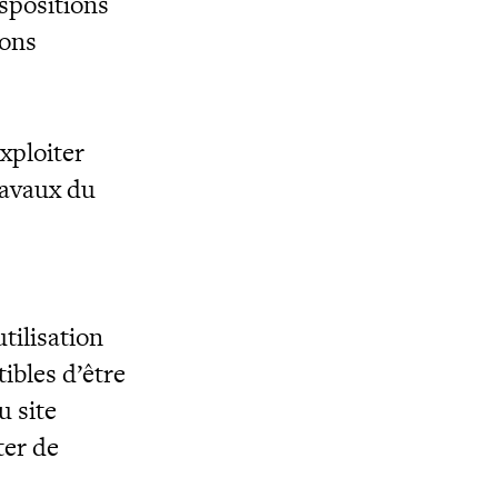
ispositions
ions
xploiter
ravaux du
tilisation
tibles d’être
u site
ter de