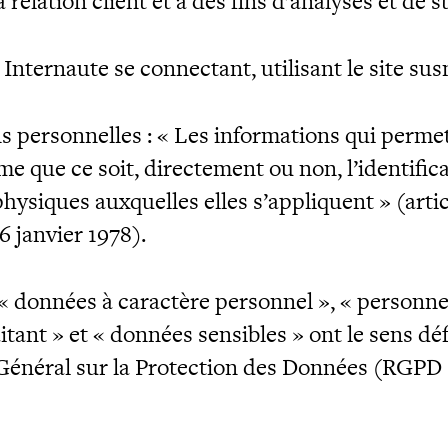
a relation client et à des fins d’analyses et de s
: Internaute se connectant, utilisant le site s
s personnelles : « Les informations qui perme
e que ce soit, directement ou non, l’identific
ysiques auxquelles elles s’appliquent » (articl
6 janvier 1978).
« données à caractère personnel », « personn
aitant » et « données sensibles » ont le sens déf
énéral sur la Protection des Données (RGPD :