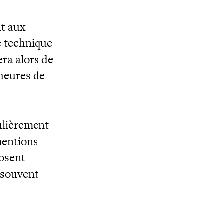
nt aux
e technique
cera alors de
 heures de
ulièrement
mentions
posent
s souvent