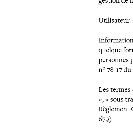
gestion de l
Utilisateur 
Information
quelque form
personnes ph
n° 78-17 du 
Les termes 
», « sous tr
Règlement G
679)