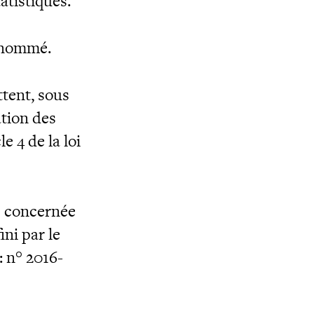
tatistiques.
usnommé.
ttent, sous
ation des
e 4 de la loi
e concernée
ini par le
 n° 2016-