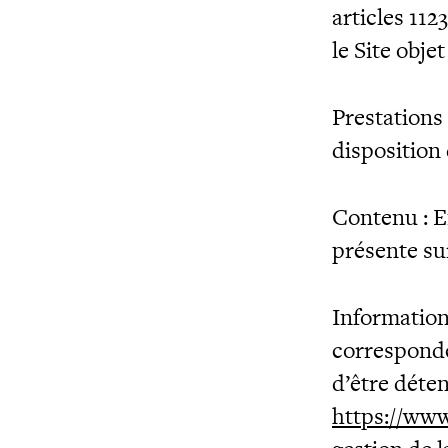
articles 112
le Site obje
Prestations
disposition 
Contenu : E
présente su
Information
corresponde
d’être dét
https://www