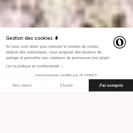
Gestion des cookies 🌲
Ils nous sont utiles pour mesurer le nombre de visites,
réaliser des statistiques, vous proposer des boutons de
partage et permettre aux créateurs de promouvoir leur projet.
Lire la politique de confidentialité →
Consentements certifiés par
LE 19 FÉVRIER 2017
INSPIRATION
Non merci
Choisir
J'ai compris
Axeptio consent
Plateforme de Gestion du Consentement : Personnalisez vos O
Par
Les Others
Notre plateforme vous permet d'adapter et de gérer vos paramètr
Daniel Kovalovszky, le
photographe qui traque le