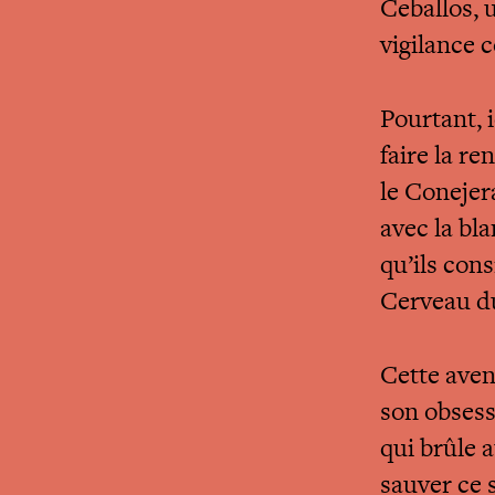
Ceballos, 
vigilance 
Pourtant, i
faire la r
le Conejer
avec la bl
qu’ils con
Cerveau d
Cette aven
son obsess
qui brûle a
sauver ce s