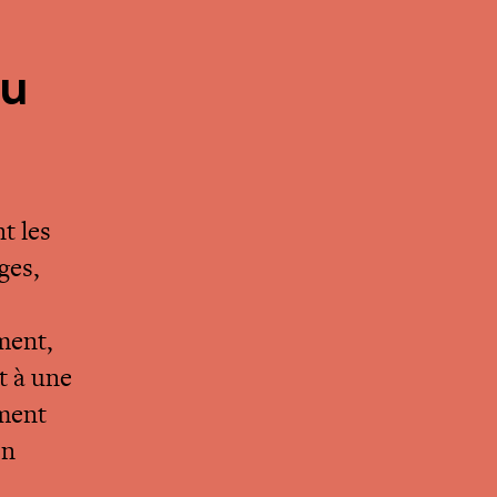
du
t les
ges,
ment,
t à une
ement
en