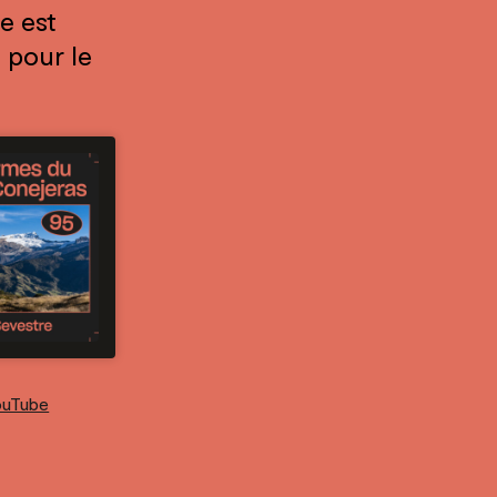
e est
 pour le
ouTube