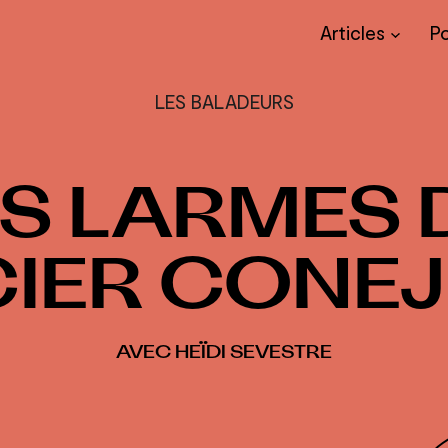
Articles
P
LES BALADEURS
ES LARMES 
IER CONE
AVEC HEÏDI SEVESTRE