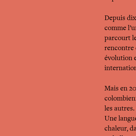
Depuis dix
comme l’un
parcourt le
rencontre d
évolution e
internatio
Mais en 20
colombienn
les autres.
Une langue
chaleur, d