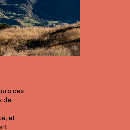
puis des
s de
cé, et
ent