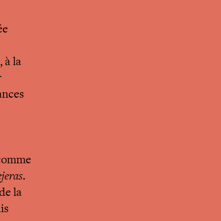
ée
 à la
r
tances
s comme
jeras
.
de la
is