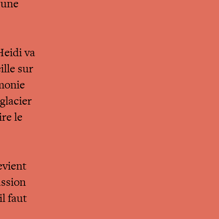
 une
Heidi va
ille sur
rmonie
glacier
re le
evient
assion
il faut