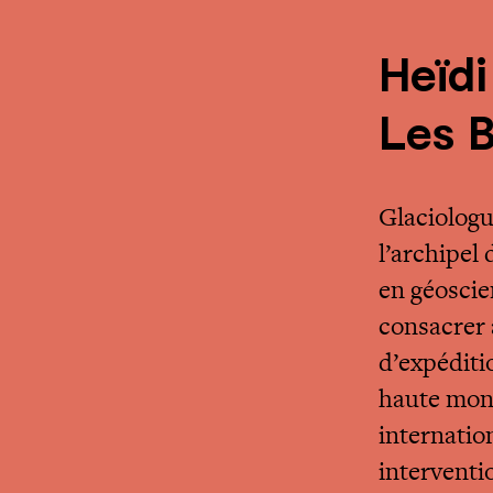
Heïdi
Les 
Glaciologue
l’archipel
en géoscien
consacrer 
d’expéditi
haute mont
internatio
interventi