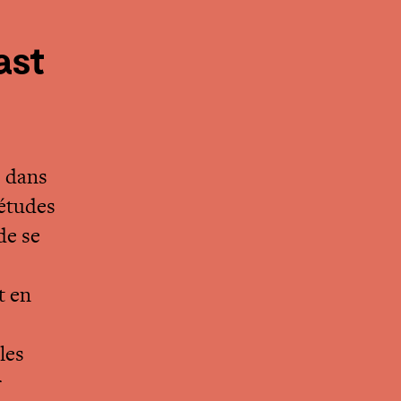
ast
e dans
 études
de se
t en
les
r