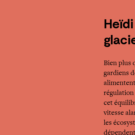
Heïdi
glaci
Bien plus 
gardiens d
alimentent 
régulation
cet équilib
vitesse al
les écosys
dépendent