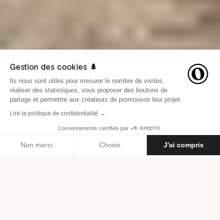
Gestion des cookies 🌲
Ils nous sont utiles pour mesurer le nombre de visites,
réaliser des statistiques, vous proposer des boutons de
partage et permettre aux créateurs de promouvoir leur projet.
Lire la politique de confidentialité →
Consentements certifiés par
LE 30 MARS 2018
AVENTURES
Non merci
Choisir
J'ai compris
Axeptio consent
Plateforme de Gestion du Consentement : Personnalisez vos O
Par
Steve Léon Brown
Notre plateforme vous permet d'adapter et de gérer vos paramètr
Dix jours de rando à vélo sur
les sentiers escarpés du Camí