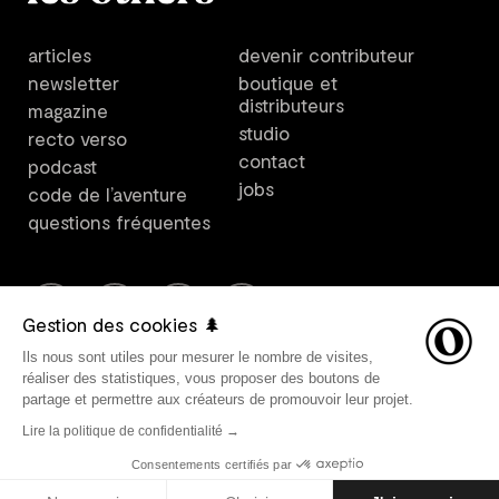
articles
devenir contributeur
newsletter
boutique et
distributeurs
magazine
studio
recto verso
contact
podcast
jobs
code de l’aventure
questions fréquentes
Gestion des cookies 🌲
Ils nous sont utiles pour mesurer le nombre de visites,
Les Others est un plateforme créée par Les Others Studio. ©
réaliser des statistiques, vous proposer des boutons de
2021 Les Others SARL, tous droits réservés. Direction
partage et permettre aux créateurs de promouvoir leur projet.
artistique par Les Others Studio. Design graphique par
Lire la politique de confidentialité →
Avant-Post. Développement web par
Belle Epoque
.
Mentions
légales
•
Vie privée
•
FAQ
•
CGV & CGU
•
Modifier vos
Consentements certifiés par
préférences de cookies