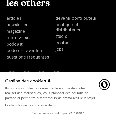
articles
devenir contributeur
newsletter
boutique et
distributeurs
magazine
studio
recto verso
contact
podcast
jobs
code de l’aventure
questions fréquentes
Gestion des cookies 🌲
Ils nous sont utiles pour mesurer le nombre de visites,
Les Others est un plateforme créée par Les Others Studio. ©
réaliser des statistiques, vous proposer des boutons de
2021 Les Others SARL, tous droits réservés. Direction
partage et permettre aux créateurs de promouvoir leur projet.
artistique par Les Others Studio. Design graphique par
Lire la politique de confidentialité →
Avant-Post. Développement web par
Belle Epoque
.
Mentions
légales
•
Vie privée
•
FAQ
•
CGV & CGU
•
Modifier vos
Consentements certifiés par