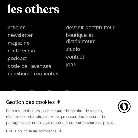
articles
devenir contributeur
newsletter
boutique et
distributeurs
magazine
studio
recto verso
contact
podcast
jobs
code de l’aventure
questions fréquentes
Gestion des cookies 🌲
Ils nous sont utiles pour mesurer le nombre de visites,
Les Others est un plateforme créée par Les Others Studio. ©
réaliser des statistiques, vous proposer des boutons de
2021 Les Others SARL, tous droits réservés. Direction
partage et permettre aux créateurs de promouvoir leur projet.
artistique par Les Others Studio. Design graphique par
Lire la politique de confidentialité →
Avant-Post. Développement web par
Belle Epoque
.
Mentions