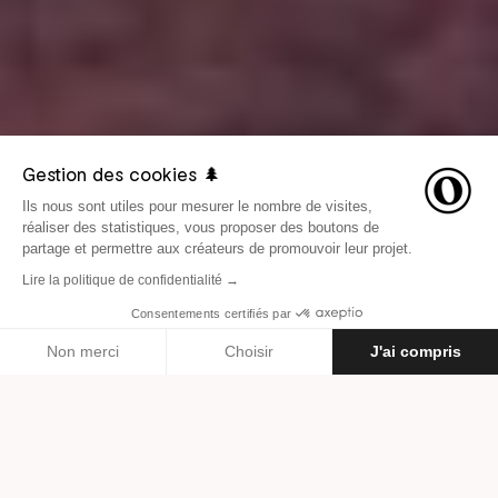
Gestion des cookies 🌲
Ils nous sont utiles pour mesurer le nombre de visites,
réaliser des statistiques, vous proposer des boutons de
partage et permettre aux créateurs de promouvoir leur projet.
Lire la politique de confidentialité →
Consentements certifiés par
LE 14 SEPTEMBRE 2015
INSPIRATION
Non merci
Choisir
J'ai compris
Axeptio consent
Plateforme de Gestion du Consentement : Personnalisez vos O
Par
Les Others
Notre plateforme vous permet d'adapter et de gérer vos paramètr
Climbing Paradise par Bloc