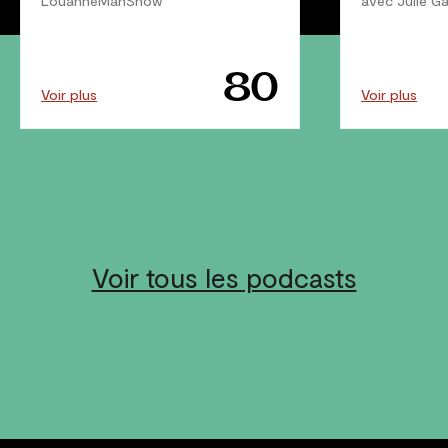
LouanneManShow
avec Julie Ga
80
Voir plus
Voir plus
Voir tous les podcasts