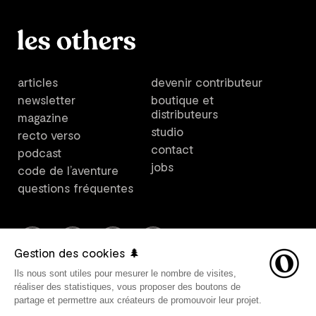
articles
devenir contributeur
newsletter
boutique et
distributeurs
magazine
studio
recto verso
contact
podcast
jobs
code de l’aventure
questions fréquentes
Gestion des cookies 🌲
Ils nous sont utiles pour mesurer le nombre de visites,
Les Others est un plateforme créée par Les Others Studio. ©
réaliser des statistiques, vous proposer des boutons de
2021 Les Others SARL, tous droits réservés. Direction
partage et permettre aux créateurs de promouvoir leur projet.
artistique par Les Others Studio. Design graphique par