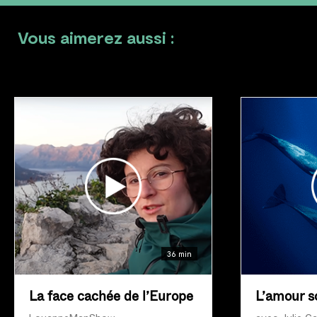
Vous aimerez aussi :
36 min
La face cachée de l’Europe
L’amour s