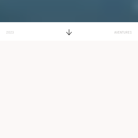
2023
AVENTURES
Par
Adélaïde de Valence
Chat Rooms Dating Free
Temps de lecture : 11 minutes
Find Love Now: Chat with
Singles in Free Dating Rooms