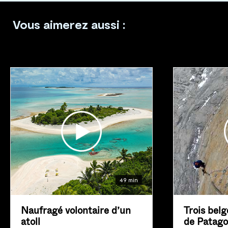
Vous aimerez aussi :
49 min
Naufragé volontaire d’un
Trois belg
atoll
de Patago