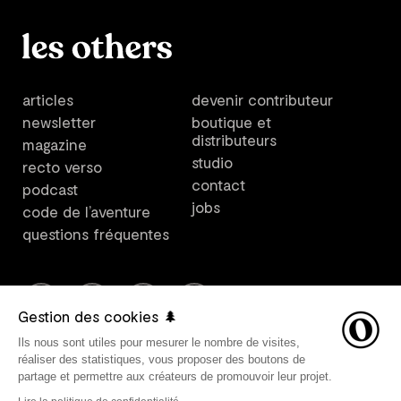
articles
devenir contributeur
newsletter
boutique et
distributeurs
magazine
studio
recto verso
contact
podcast
jobs
code de l’aventure
questions fréquentes
Gestion des cookies 🌲
Ils nous sont utiles pour mesurer le nombre de visites,
Les Others est un plateforme créée par Les Others Studio. ©
réaliser des statistiques, vous proposer des boutons de
2021 Les Others SARL, tous droits réservés. Direction
partage et permettre aux créateurs de promouvoir leur projet.
artistique par Les Others Studio. Design graphique par