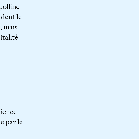
polline
rdent le
, mais
italité
cience
e par le