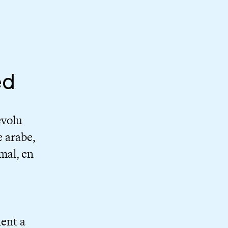
ed
évolu
e arabe,
 mal, en
nent a