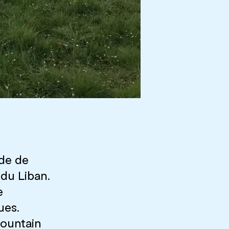
ide de
 du Liban.
e
ues.
Mountain