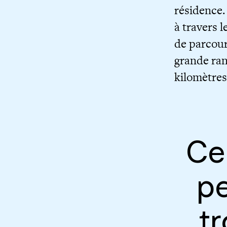
résidence.
à travers 
de parcour
grande ran
kilomètres
Ce
pe
t