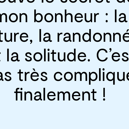
mon bonheur : la
ture, la randonn
 la solitude. C’es
as très compliqu
finalement !