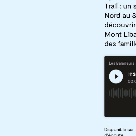
Trail : u
Nord au S
découvrir 
Mont Liban
des famill
Disponible sur 
d'écoute