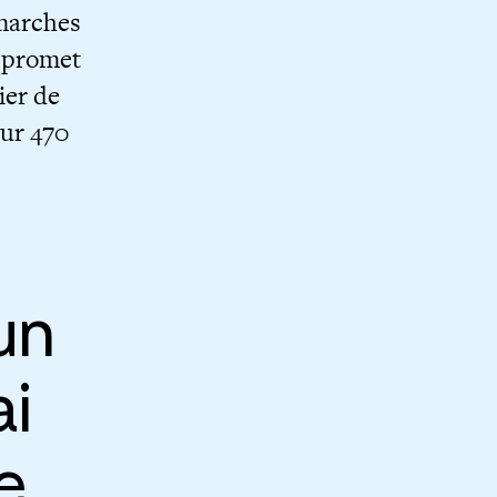
 marches
e promet
ier de
sur 470
un
ai
e