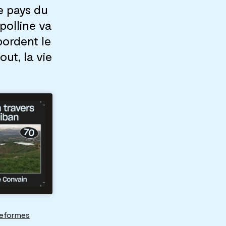
le pays du
polline va
bordent le
out, la vie
ateformes