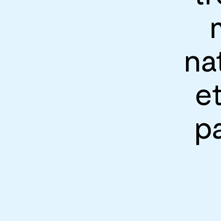
na
et
p