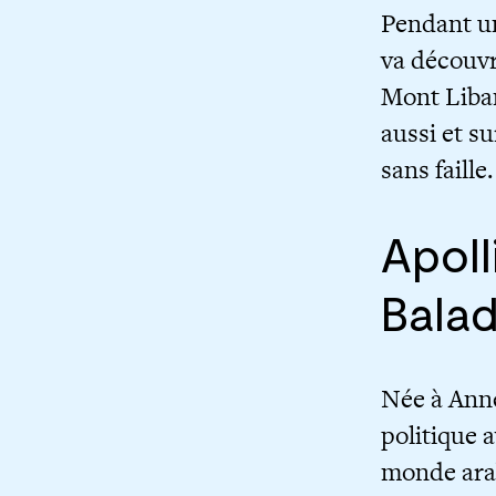
Pendant un
va découvri
Mont Liban
aussi et su
sans faill
Apoll
Bala
Née à Anne
politique 
monde arab