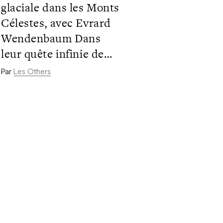
glaciale dans les Monts
Célestes, avec Evrard
Wendenbaum Dans
leur quête infinie de
grands murs vierges,
Par
Les Others
Evrard Wendenbaum
et ses coéquipier, les
talentueux grimpeurs
et musiciens Sean
Villanueva O’Driscoll,
Nicolas Favresse et
Stephane Hanssens,
entreprennent en 2013
une ascension glaciale