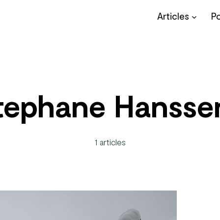
Articles
P
tephane Hansse
1 articles