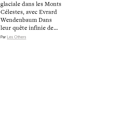
glaciale dans les Monts
Célestes, avec Evrard
Wendenbaum Dans
leur quête infinie de
grands murs vierges,
Par
Les Others
Evrard Wendenbaum
et ses coéquipier, les
talentueux grimpeurs
et musiciens Sean
Villanueva O’Driscoll,
Nicolas Favresse et
Stephane Hanssens,
entreprennent en 2013
une ascension glaciale