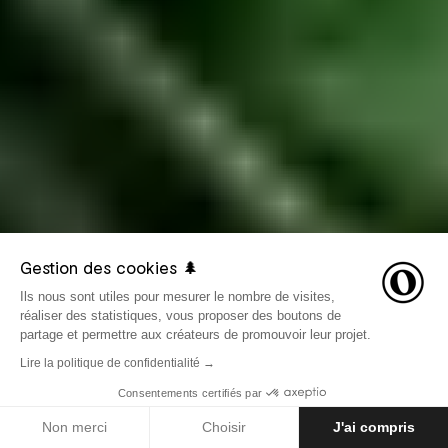
Gestion des cookies 🌲
Ils nous sont utiles pour mesurer le nombre de visites,
réaliser des statistiques, vous proposer des boutons de
partage et permettre aux créateurs de promouvoir leur projet.
Lire la politique de confidentialité →
Consentements certifiés par
LE 9 JUILLET 2020
INSPIRATION
Non merci
Choisir
J'ai compris