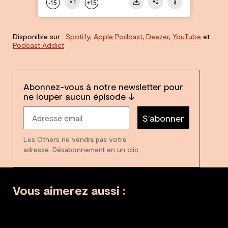
Disponible sur :
Spotify
,
Apple Podcast
,
Deezer
,
YouTube
et
Podcast Addict
Abonnez-vous à notre newsletter pour
ne louper aucun épisode ↓
S'abonner
Les Others ne vendra pas votre
adresse. Désabonnement en un clic.
Vous aimerez aussi :