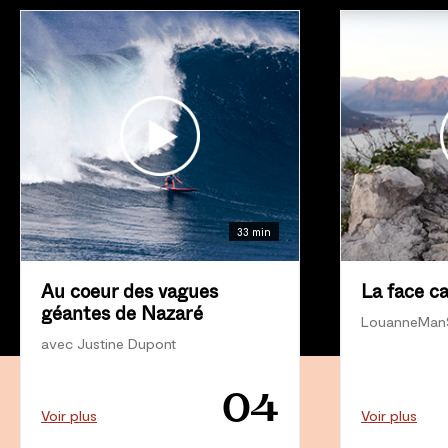
33 min
Au coeur des vagues
La face c
géantes de Nazaré
LouanneMan
avec Justine Dupont
04
Voir plus
Voir plus