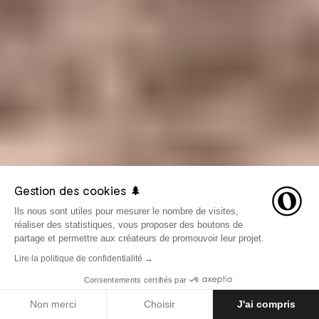
Gestion des cookies 🌲
Ils nous sont utiles pour mesurer le nombre de visites,
réaliser des statistiques, vous proposer des boutons de
partage et permettre aux créateurs de promouvoir leur projet.
Lire la politique de confidentialité →
Consentements certifiés par
LE 6 OCTOBRE 2017
AVENTURES
Non merci
Choisir
J'ai compris