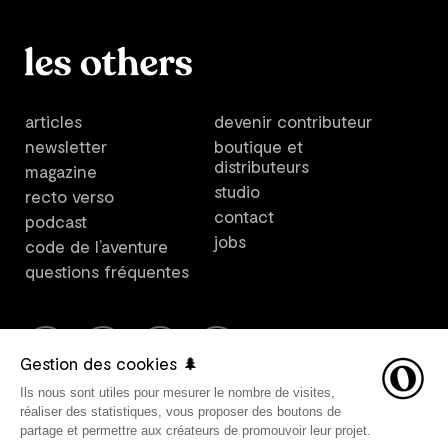
articles
devenir contributeur
newsletter
boutique et
distributeurs
magazine
studio
recto verso
contact
podcast
jobs
code de l’aventure
questions fréquentes
Gestion des cookies 🌲
Ils nous sont utiles pour mesurer le nombre de visites,
Les Others est un plateforme créée par Les Others Studio. ©
réaliser des statistiques, vous proposer des boutons de
2021 Les Others SARL, tous droits réservés. Direction
partage et permettre aux créateurs de promouvoir leur projet.
artistique par Les Others Studio. Design graphique par