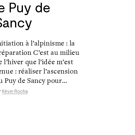
le Puy de
Sancy
nitiation à l’alpinisme : la
réparation C’est au milieu
e l’hiver que l’idée m’est
enue : réaliser l’ascension
u Puy de Sancy pour
bserver le lever de soleil
r
Kévin Rocha
epuis son sommet. N’ayant
amais fais de ski de rando
u d’alpinisme, j’ai contacté
eux bons amis pour