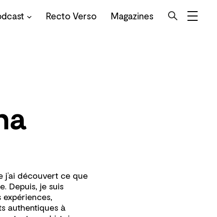
odcast
Recto Verso
Magazines
ha
ue j’ai découvert ce que
e. Depuis, je suis
s expériences,
ts authentiques à