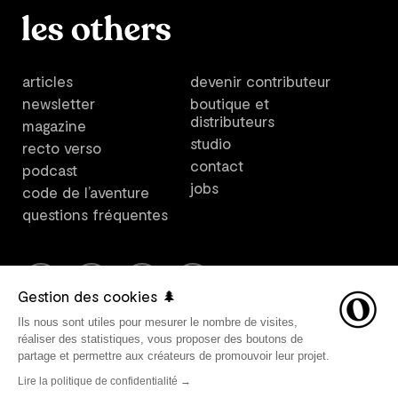
articles
devenir contributeur
newsletter
boutique et
distributeurs
magazine
studio
recto verso
contact
podcast
jobs
code de l’aventure
questions fréquentes
Gestion des cookies 🌲
Ils nous sont utiles pour mesurer le nombre de visites,
Les Others est un plateforme créée par Les Others Studio. ©
réaliser des statistiques, vous proposer des boutons de
2021 Les Others SARL, tous droits réservés. Direction
partage et permettre aux créateurs de promouvoir leur projet.
artistique par Les Others Studio. Design graphique par
Lire la politique de confidentialité →
Avant-Post. Développement web par
Belle Epoque
.
Mentions