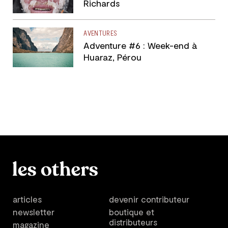
Richards
AVENTURES
Adventure #6 : Week-end à
Huaraz, Pérou
articles
devenir contributeur
newsletter
boutique et
distributeurs
magazine