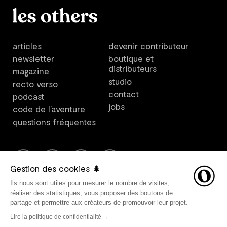
articles
devenir contributeur
newsletter
boutique et
distributeurs
magazine
studio
recto verso
contact
podcast
jobs
code de l’aventure
questions fréquentes
Gestion des cookies 🌲
Ils nous sont utiles pour mesurer le nombre de visites,
Les Others est un plateforme créée par Les Others Studio. ©
réaliser des statistiques, vous proposer des boutons de
2021 Les Others SARL, tous droits réservés. Direction
partage et permettre aux créateurs de promouvoir leur projet.
artistique par Les Others Studio. Design graphique par
Lire la politique de confidentialité →
Avant-Post. Développement web par
Belle Epoque
.
Mentions