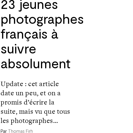
23 jeunes
photographes
français à
suivre
absolument
Update : cet article
date un peu, et on a
promis d’écrire la
suite, mais vu que tous
les photographes
présentés ont publiés
Par
Thomas Firh