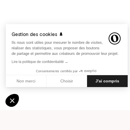
Gestion des cookies 🌲
Ils nous sont utiles pour mesurer le nombre de visites,
réaliser des statistiques, vous proposer des boutons
de partage et permettre aux créateurs de promouvoir leur projet.
Lire la politique de confidentialité →
Consentements certifiés par
Non merci
Choisir
J'ai compris
Axeptio consent
Plateforme de Gestion du Consentement : Personnali
Notre plateforme vous permet d'adapter et de gérer vo