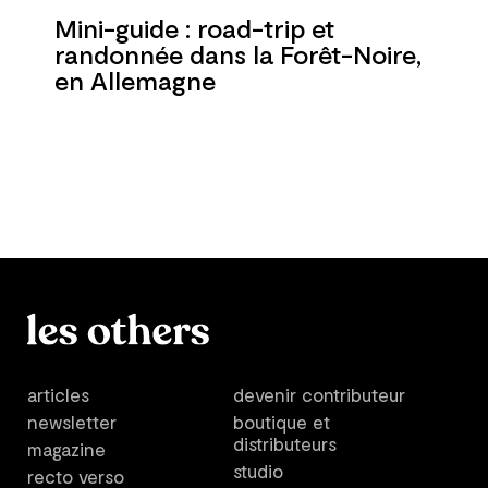
Mini-guide : road-trip et
randonnée dans la Forêt-Noire,
en Allemagne
articles
devenir contributeur
newsletter
boutique et
distributeurs
magazine
studio
recto verso