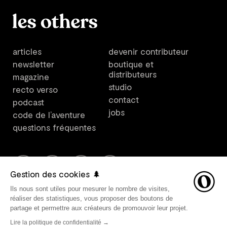
articles
devenir contributeur
newsletter
boutique et
distributeurs
magazine
studio
recto verso
contact
podcast
jobs
code de l’aventure
questions fréquentes
Gestion des cookies 🌲
Ils nous sont utiles pour mesurer le nombre de visites,
Les Others est un plateforme créée par Les Others Studio. ©
réaliser des statistiques, vous proposer des boutons de
2021 Les Others SARL, tous droits réservés. Direction
partage et permettre aux créateurs de promouvoir leur projet.
artistique par Les Others Studio. Design graphique par
Lire la politique de confidentialité →
Avant-Post. Développement web par
Belle Epoque
.
Mentions