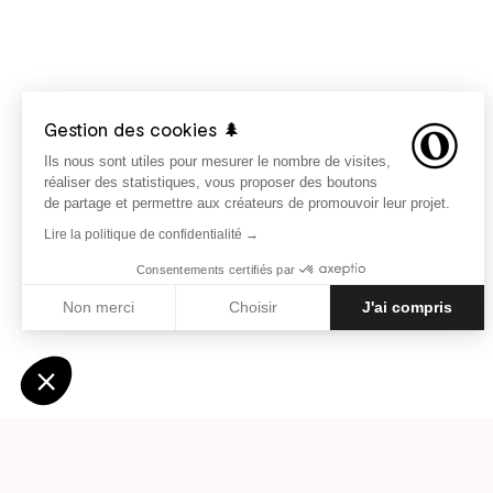
Gestion des cookies 🌲
Ils nous sont utiles pour mesurer le nombre de visites,
réaliser des statistiques, vous proposer des boutons
de partage et permettre aux créateurs de promouvoir leur projet.
Lire la politique de confidentialité →
Consentements certifiés par
Non merci
Choisir
J'ai compris
Axeptio consent
Plateforme de Gestion du Consentement : Personnali
Notre plateforme vous permet d'adapter et de gérer vo