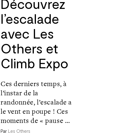
Découvrez
l’escalade
avec Les
Others et
Climb Expo
Ces derniers temps, à
l’instar de la
randonnée, l’escalade a
le vent en poupe ! Ces
moments de « pause »
où l’on profite de la
Par
Les Others