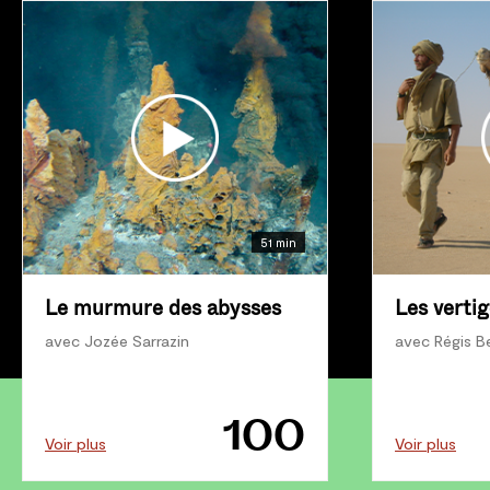
51 min
Le murmure des abysses
Les verti
avec Jozée Sarrazin
avec Régis Bel
100
Voir plus
Voir plus