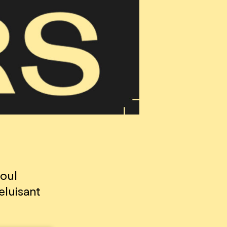
noul
eluisant