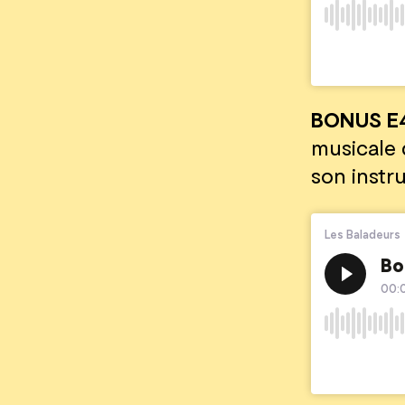
BONUS E
musicale 
son instr