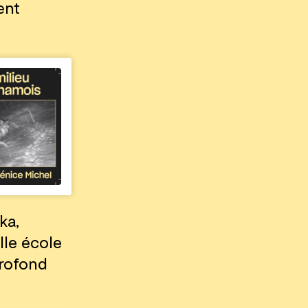
ent
ka,
lle école
profond