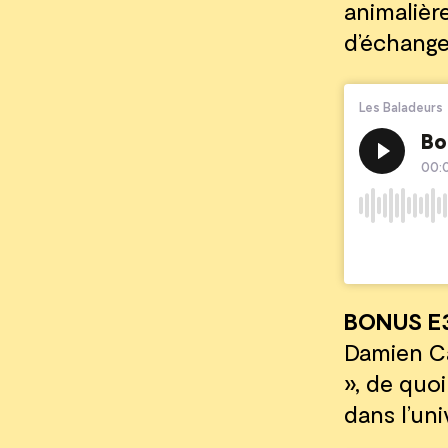
animalièr
d’échange
BONUS E
Damien Ca
», de quo
dans l’un