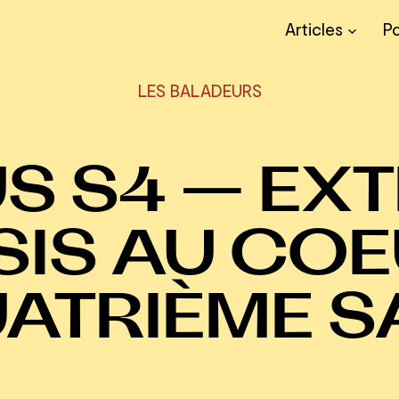
Articles
P
LES BALADEURS
S S4 — EXT
SIS AU COE
UATRIÈME S