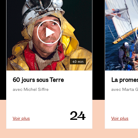
40 min
60 jours sous Terre
La promes
avec Michel Siffre
avec Marta 
24
Voir plus
Voir plus