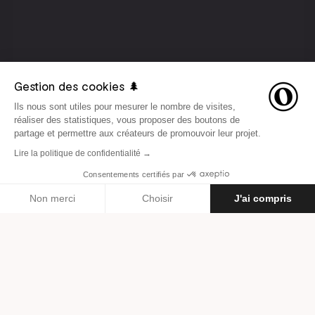
Gestion des cookies 🌲
Ils nous sont utiles pour mesurer le nombre de visites,
réaliser des statistiques, vous proposer des boutons de
partage et permettre aux créateurs de promouvoir leur projet.
Lire la politique de confidentialité →
Consentements certifiés par
LE 12 JANVIER 2017
INSPIRATION
Non merci
Choisir
J'ai compris
Axeptio consent
Plateforme de Gestion du Consentement : Personnalisez vos O
Par
Louise Lorthe
Notre plateforme vous permet d'adapter et de gérer vos paramètr
À la découverte du Grand
Nord et de l’homme météo