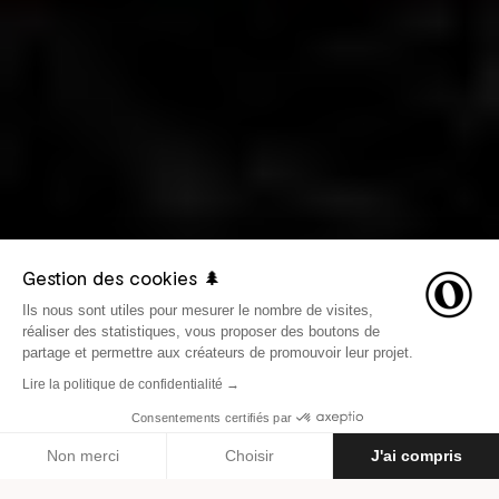
Gestion des cookies 🌲
Ils nous sont utiles pour mesurer le nombre de visites,
réaliser des statistiques, vous proposer des boutons de
partage et permettre aux créateurs de promouvoir leur projet.
Lire la politique de confidentialité →
Consentements certifiés par
LE 26 SEPTEMBRE 2016
AVENTURES
Non merci
Choisir
J'ai compris
Axeptio consent
Plateforme de Gestion du Consentement : Personnalisez vos O